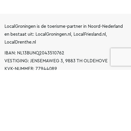
LocalGroningen is de toerisme-partner in Noord-Nederland
en bestaat uit: LocalGroningen.nl, LocalFriesland.nl,
LocalDrenthe.nl
IBAN: NL13BUNQ2043510762
VESTIGING: JENSEMAWEG 3, 9883 TH OLDEHOVE
KVK-NUMMER: 77944089
INFO@LOCALGRONINGEN.NL
NAVIGATIE
ZAKELIJK
PRIVACYVERKLARING
ALGEMENE VOORWAARDEN
FAQ