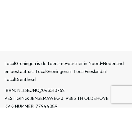
LocalGroningen is de toerisme-partner in Noord-Nederland
en bestaat uit: LocalGroningen.nl, LocalFriesland.nl,
LocalDrenthe.nl
IBAN: NL13BUNQ2043510762
VESTIGING: JENSEMAWEG 3, 9883 TH OLDEHOVE
KVK-NUMMER: 77944089
INFO@LOCALGRONINGEN.NL
NAVIGATIE