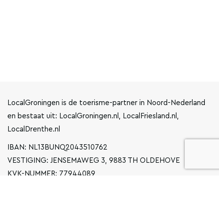
LocalGroningen is de toerisme-partner in Noord-Nederland
en bestaat uit: LocalGroningen.nl, LocalFriesland.nl,
LocalDrenthe.nl
IBAN: NL13BUNQ2043510762
VESTIGING: JENSEMAWEG 3, 9883 TH OLDEHOVE
KVK-NUMMER: 77944089
INFO@LOCALGRONINGEN.NL
NAVIGATIE