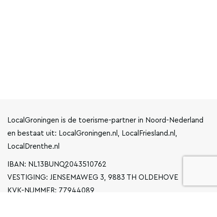
LocalGroningen is de toerisme-partner in Noord-Nederland
en bestaat uit: LocalGroningen.nl, LocalFriesland.nl,
LocalDrenthe.nl
IBAN: NL13BUNQ2043510762
VESTIGING: JENSEMAWEG 3, 9883 TH OLDEHOVE
KVK-NUMMER: 77944089
INFO@LOCALGRONINGEN.NL