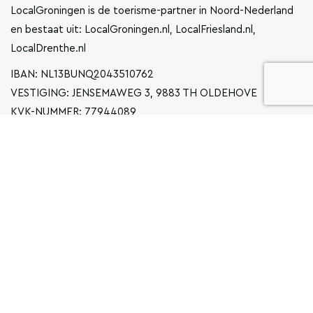
LocalGroningen is de toerisme-partner in Noord-Nederland
en bestaat uit: LocalGroningen.nl, LocalFriesland.nl,
LocalDrenthe.nl
IBAN: NL13BUNQ2043510762
VESTIGING: JENSEMAWEG 3, 9883 TH OLDEHOVE
KVK-NUMMER: 77944089
INFO@LOCALGRONINGEN.NL
NAVIGATIE
ZAKELIJK
PRIVACYVERKLARING
ALGEMENE VOORWAARDEN
FAQ