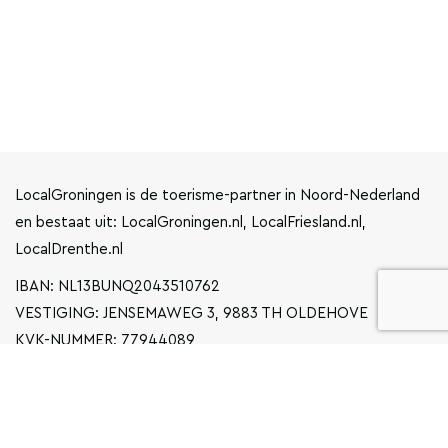
LocalGroningen is de toerisme-partner in Noord-Nederland
en bestaat uit: LocalGroningen.nl, LocalFriesland.nl,
LocalDrenthe.nl
IBAN: NL13BUNQ2043510762
VESTIGING: JENSEMAWEG 3, 9883 TH OLDEHOVE
KVK-NUMMER: 77944089
INFO@LOCALGRONINGEN.NL
NAVIGATIE
ZAKELIJK