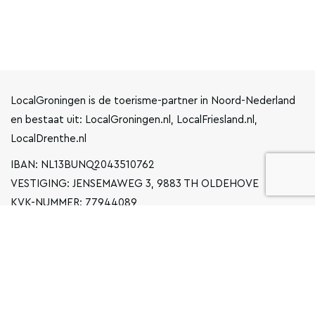
LocalGroningen is de toerisme-partner in Noord-Nederland
en bestaat uit: LocalGroningen.nl, LocalFriesland.nl,
LocalDrenthe.nl
IBAN: NL13BUNQ2043510762
VESTIGING: JENSEMAWEG 3, 9883 TH OLDEHOVE
KVK-NUMMER: 77944089
INFO@LOCALGRONINGEN.NL
NAVIGATIE
ZAKELIJK
PRIVACYVERKLARING