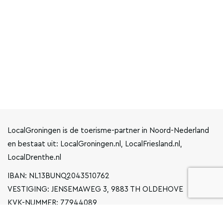
LocalGroningen is de toerisme-partner in Noord-Nederland
en bestaat uit: LocalGroningen.nl, LocalFriesland.nl,
LocalDrenthe.nl
IBAN: NL13BUNQ2043510762
VESTIGING: JENSEMAWEG 3, 9883 TH OLDEHOVE
KVK-NUMMER: 77944089
INFO@LOCALGRONINGEN.NL