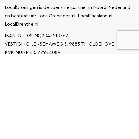
LocalGroningen is de toerisme-partner in Noord-Nederland
en bestaat uit: LocalGroningen.nl, LocalFriesland.nl,
LocalDrenthe.nl
IBAN: NL13BUNQ2043510762
VESTIGING: JENSEMAWEG 3, 9883 TH OLDEHOVE
KVK-NUMMER: 77944089
INFO@LOCALGRONINGEN.NL
NAVIGATIE
ZAKELIJK
PRIVACYVERKLARING
ALGEMENE VOORWAARDEN
FAQ