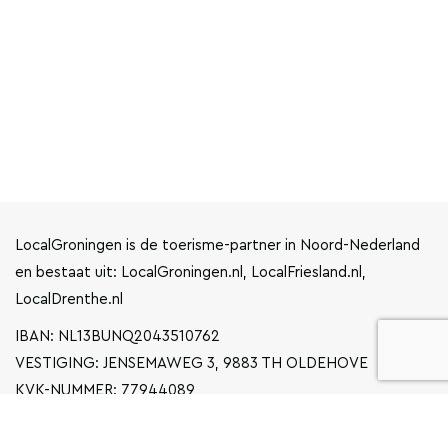
LocalGroningen is de toerisme-partner in Noord-Nederland
en bestaat uit: LocalGroningen.nl, LocalFriesland.nl,
LocalDrenthe.nl
IBAN: NL13BUNQ2043510762
VESTIGING: JENSEMAWEG 3, 9883 TH OLDEHOVE
KVK-NUMMER: 77944089
INFO@LOCALGRONINGEN.NL