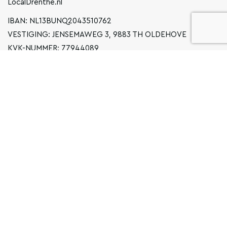
LocalDrenthe.nl
IBAN: NL13BUNQ2043510762
VESTIGING: JENSEMAWEG 3, 9883 TH OLDEHOVE
KVK-NUMMER: 77944089
INFO@LOCALGRONINGEN.NL
NAVIGATIE
ZAKELIJK
PRIVACYVERKLARING
ALGEMENE VOORWAARDEN
FAQ
COPYRIGHT © 2026 LOCAL GRONINGEN