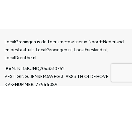
LocalGroningen is de toerisme-partner in Noord-Nederland
en bestaat uit: LocalGroningen.nl, LocalFriesland.nl,
LocalDrenthe.nl
IBAN: NL13BUNQ2043510762
VESTIGING: JENSEMAWEG 3, 9883 TH OLDEHOVE
KVK-NUMMER: 77944089
INFO@LOCALGRONINGEN.NL
NAVIGATIE
ZAKELIJK
PRIVACYVERKLARING