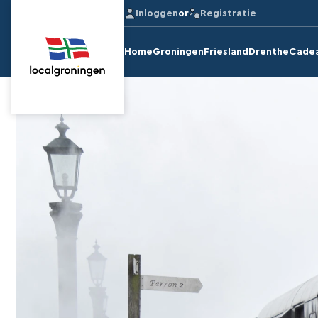
Inloggen
or
Registratie
Home
Groningen
Friesland
Drenthe
Cade