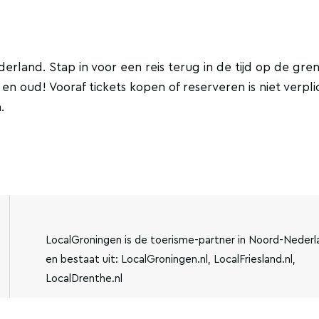
rland. Stap in voor een reis terug in de tijd op de gren
n oud! Vooraf tickets kopen of reserveren is niet verpli
.
LocalGroningen is de toerisme-partner in Noord-Nederl
en bestaat uit: LocalGroningen.nl, LocalFriesland.nl,
LocalDrenthe.nl
IBAN:
KVK-NUMMER: 779440