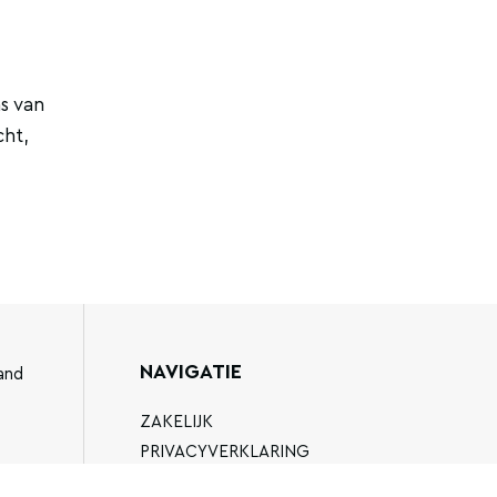
s van
cht,
NAVIGATIE
and
ZAKELIJK
PRIVACYVERKLARING
ALGEMENE VOORWAARDEN
89