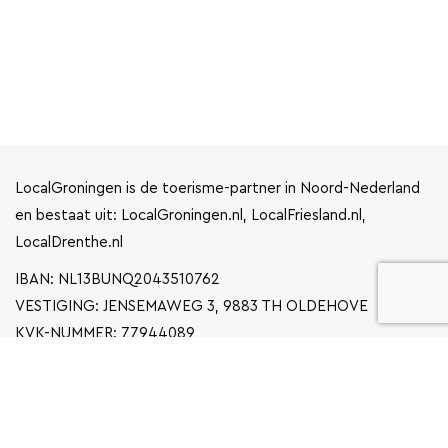
LocalGroningen is de toerisme-partner in Noord-Nederland
en bestaat uit: LocalGroningen.nl, LocalFriesland.nl,
LocalDrenthe.nl
IBAN: NL13BUNQ2043510762
VESTIGING: JENSEMAWEG 3, 9883 TH OLDEHOVE
KVK-NUMMER: 77944089
INFO@LOCALGRONINGEN.NL
NAVIGATIE
ZAKELIJK