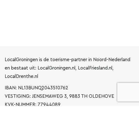
LocalGroningen is de toerisme-partner in Noord-Nederland
en bestaat uit: LocalGroningen.nl, LocalFriesland.nl,
LocalDrenthe.nl
IBAN: NL13BUNQ2043510762
VESTIGING: JENSEMAWEG 3, 9883 TH OLDEHOVE
KVK-NUMMER: 77944089
INFO@LOCALGRONINGEN.NL
NAVIGATIE
ZAKELIJK