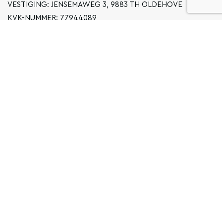
VESTIGING: JENSEMAWEG 3, 9883 TH OLDEHOVE
KVK-NUMMER: 77944089
INFO@LOCALGRONINGEN.NL
NAVIGATIE
ZAKELIJK
PRIVACYVERKLARING
ALGEMENE VOORWAARDEN
FAQ
COPYRIGHT © 2026 LOCAL GRONINGEN
SITEMAP