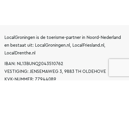
LocalGroningen is de toerisme-partner in Noord-Nederland
en bestaat uit: LocalGroningen.nl, LocalFriesland.nl,
LocalDrenthe.nl
IBAN: NL13BUNQ2043510762
VESTIGING: JENSEMAWEG 3, 9883 TH OLDEHOVE
KVK-NUMMER: 77944089
INFO@LOCALGRONINGEN.NL
NAVIGATIE
ZAKELIJK
PRIVACYVERKLARING
ALGEMENE VOORWAARDEN