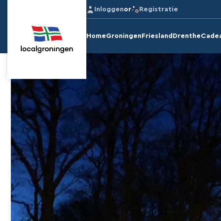
Inloggen
or
Registratie
Home
Groningen
Friesland
Drenthe
Cade