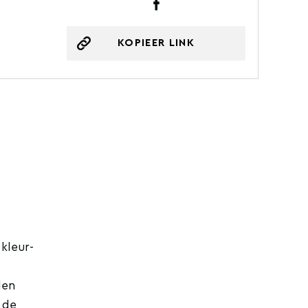
KOPIEER LINK
kleur-
len
 de