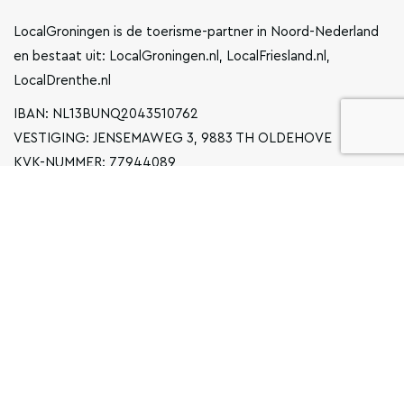
LocalGroningen is de toerisme-partner in Noord-Nederland
en bestaat uit: LocalGroningen.nl, LocalFriesland.nl,
LocalDrenthe.nl
IBAN: NL13BUNQ2043510762
VESTIGING: JENSEMAWEG 3, 9883 TH OLDEHOVE
KVK-NUMMER: 77944089
INFO@LOCALGRONINGEN.NL
NAVIGATIE
ZAKELIJK
PRIVACYVERKLARING
ALGEMENE VOORWAARDEN
FAQ