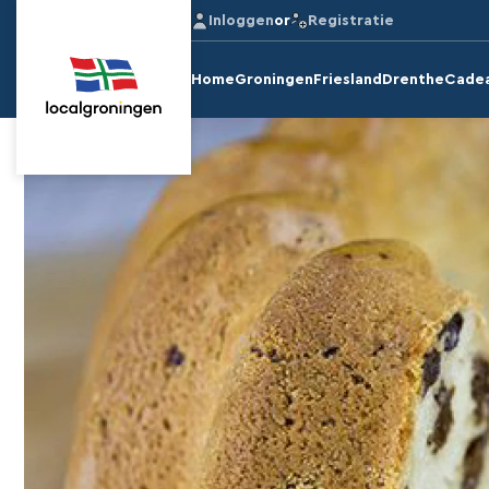
Inloggen
or
Registratie
Home
Groningen
Friesland
Drenthe
Cade