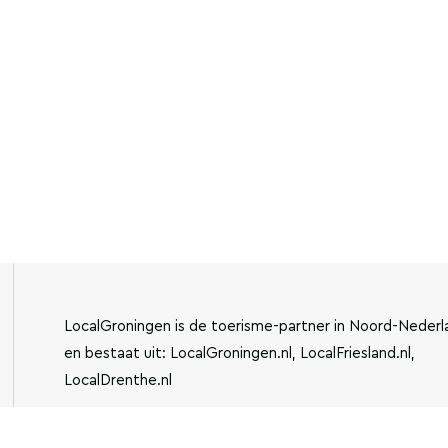
LocalGroningen is de toerisme-partner in Noord-Nederl
en bestaat uit: LocalGroningen.nl, LocalFriesland.nl,
LocalDrenthe.nl
IBAN:
KVK-NUMMER: 779440