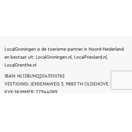
LocalGroningen is de toerisme-partner in Noord-Nederland
en bestaat uit: LocalGroningen.nl, LocalFriesland.nl,
LocalDrenthe.nl
IBAN: NL13BUNQ2043510762
VESTIGING: JENSEMAWEG 3, 9883 TH OLDEHOVE
KVK-NUMMER: 77944089
INFO@LOCALGRONINGEN.NL
NAVIGATIE
ZAKELIJK
PRIVACYVERKLARING