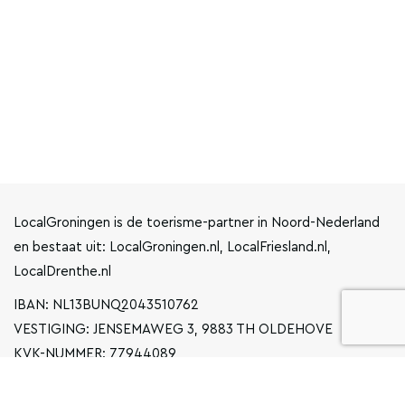
LocalGroningen is de toerisme-partner in Noord-Nederland
en bestaat uit: LocalGroningen.nl, LocalFriesland.nl,
LocalDrenthe.nl
IBAN: NL13BUNQ2043510762
VESTIGING: JENSEMAWEG 3, 9883 TH OLDEHOVE
KVK-NUMMER: 77944089
INFO@LOCALGRONINGEN.NL