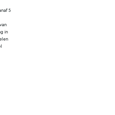
anaf 5
 van
g in
elen
l