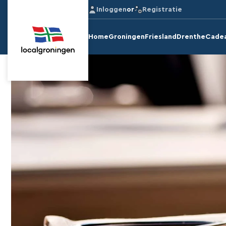
Inloggen
or
Registratie
Home
Groningen
Friesland
Drenthe
Cade