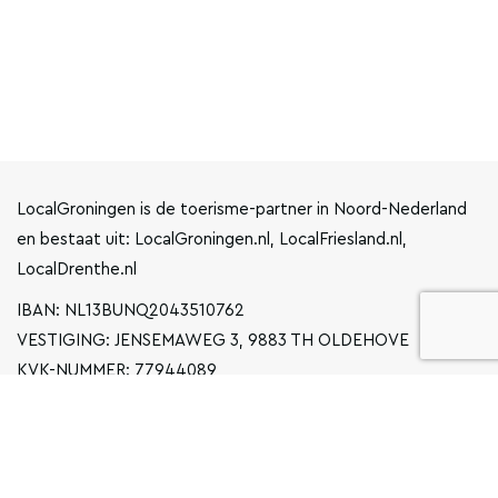
LocalGroningen is de toerisme-partner in Noord-Nederland
en bestaat uit: LocalGroningen.nl, LocalFriesland.nl,
LocalDrenthe.nl
IBAN: NL13BUNQ2043510762
VESTIGING: JENSEMAWEG 3, 9883 TH OLDEHOVE
KVK-NUMMER: 77944089
INFO@LOCALGRONINGEN.NL
NAVIGATIE
ZAKELIJK