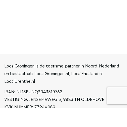
LocalGroningen is de toerisme-partner in Noord-Nederland
en bestaat uit: LocalGroningen.nl, LocalFriesland.nl,
LocalDrenthe.nl
IBAN: NL13BUNQ2043510762
VESTIGING: JENSEMAWEG 3, 9883 TH OLDEHOVE
KVK-NUMMER: 77944089
INFO@LOCALGRONINGEN.NL