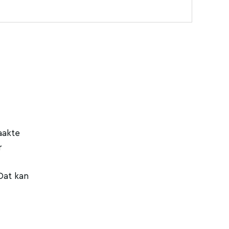
aakte
r
 Dat kan