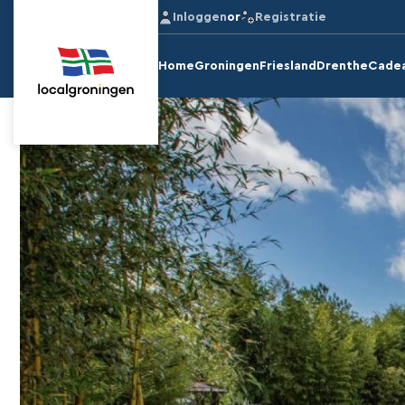
Inloggen
or
Registratie
Home
Groningen
Friesland
Drenthe
Cade