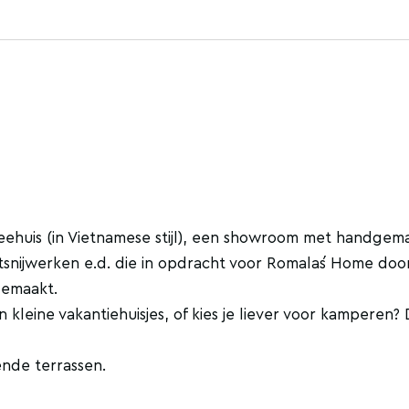
theehuis (in Vietnamese stijl), een showroom met handgem
tsnijwerken e.d. die in opdracht voor Romala´s Home doo
gemaakt.
 kleine vakantiehuisjes, of kies je liever voor kamperen?
lende terrassen.