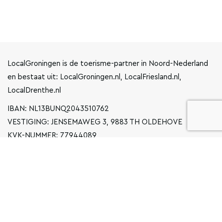
LocalGroningen is de toerisme-partner in Noord-Nederland
en bestaat uit: LocalGroningen.nl, LocalFriesland.nl,
LocalDrenthe.nl
IBAN: NL13BUNQ2043510762
VESTIGING: JENSEMAWEG 3, 9883 TH OLDEHOVE
KVK-NUMMER: 77944089
INFO@LOCALGRONINGEN.NL
NAVIGATIE
ZAKELIJK
PRIVACYVERKLARING
ALGEMENE VOORWAARDEN