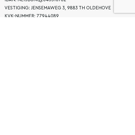
VESTIGING: JENSEMAWEG 3, 9883 TH OLDEHOVE
KVK-NUMMER: 77944089
INFO@LOCALGRONINGEN.NL
NAVIGATIE
ZAKELIJK
PRIVACYVERKLARING
ALGEMENE VOORWAARDEN
FAQ
COPYRIGHT © 2026 LOCAL GRONINGEN
SITEMAP