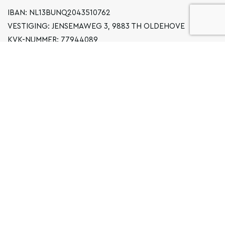
IBAN: NL13BUNQ2043510762
VESTIGING: JENSEMAWEG 3, 9883 TH OLDEHOVE
KVK-NUMMER: 77944089
INFO@LOCALGRONINGEN.NL
NAVIGATIE
ZAKELIJK
PRIVACYVERKLARING
ALGEMENE VOORWAARDEN
FAQ
COPYRIGHT © 2026 LOCAL GRONINGEN