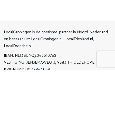
LocalGroningen is de toerisme-partner in Noord-Nederland
en bestaat uit: LocalGroningen.nl, LocalFriesland.nl,
LocalDrenthe.nl
IBAN: NL13BUNQ2043510762
VESTIGING: JENSEMAWEG 3, 9883 TH OLDEHOVE
KVK-NUMMER: 77944089
INFO@LOCALGRONINGEN.NL
NAVIGATIE
ZAKELIJK
PRIVACYVERKLARING
ALGEMENE VOORWAARDEN