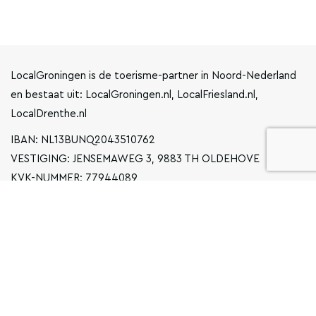
LocalGroningen is de toerisme-partner in Noord-Nederland
en bestaat uit: LocalGroningen.nl, LocalFriesland.nl,
LocalDrenthe.nl
IBAN: NL13BUNQ2043510762
VESTIGING: JENSEMAWEG 3, 9883 TH OLDEHOVE
KVK-NUMMER: 77944089
INFO@LOCALGRONINGEN.NL
NAVIGATIE
ZAKELIJK
PRIVACYVERKLARING
ALGEMENE VOORWAARDEN
FAQ