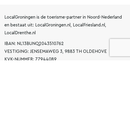
LocalGroningen is de toerisme-partner in Noord-Nederland
en bestaat uit: LocalGroningen.nl, LocalFriesland.nl,
LocalDrenthe.nl
IBAN: NL13BUNQ2043510762
VESTIGING: JENSEMAWEG 3, 9883 TH OLDEHOVE
KVK-NUMMER: 77944089
INFO@LOCALGRONINGEN.NL
NAVIGATIE
ZAKELIJK
PRIVACYVERKLARING
ALGEMENE VOORWAARDEN
FAQ