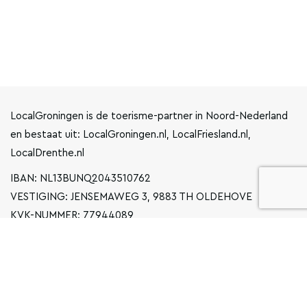
LocalGroningen is de toerisme-partner in Noord-Nederland
en bestaat uit: LocalGroningen.nl, LocalFriesland.nl,
LocalDrenthe.nl
IBAN: NL13BUNQ2043510762
VESTIGING: JENSEMAWEG 3, 9883 TH OLDEHOVE
KVK-NUMMER: 77944089
INFO@LOCALGRONINGEN.NL
NAVIGATIE
ZAKELIJK