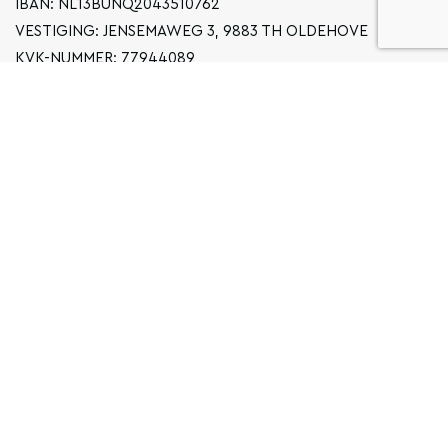
IBAN: NL13BUNQ2043510762
VESTIGING: JENSEMAWEG 3, 9883 TH OLDEHOVE
KVK-NUMMER: 77944089
INFO@LOCALGRONINGEN.NL
NAVIGATIE
ZAKELIJK
PRIVACYVERKLARING
ALGEMENE VOORWAARDEN
FAQ
COPYRIGHT © 2026 LOCAL GRONINGEN
SITEMAP