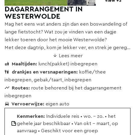
View +3
DAGARRANGEMENT IN
WESTERWOLDE
Mag het eens wat anders zijn dan een boswandeling of
lange fietstocht? Wat zou je vinden van een dagje
lekker toeren door het mooie Westerwolde?
Met deze dagtrip, kom je lekker ver, en strek je gereg...
Lees meer
Maaltijden:
lunch(pakket) inbegrepen
drankjes en versnaperingen:
koffie/thee
inbegrepen, gebak/taart, inbegrepen
Routes:
route behorend bij het dagarrangement
inbegrepen
Vervoerwijze:
eigen auto
Kenmerken:
Individuele reis • wo. - zo. • het
gehele jaar beschikbaar • Van okt - maart, op
aanvraag • Geschikt voor een groep