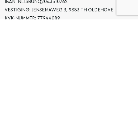
IBAN: NL13BUNQ2043510762
VESTIGING: JENSEMAWEG 3, 9883 TH OLDEHOVE
KVK-NUMMER: 77944089
INFO@LOCALGRONINGEN.NL
NAVIGATIE
ZAKELIJK
PRIVACYVERKLARING
ALGEMENE VOORWAARDEN
FAQ
COPYRIGHT © 2026 LOCAL GRONINGEN
SITEMAP