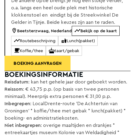
De andere optie brengt je nog een stukje verder,
o.a. langs een heel oude plek met historische
klokkenstoel en eindigt bij de Streekwinkel De
Gelder in Tijnje. Beide keuzes zijn aan te raden.
Beetsterzwaag, Nederland
Bekijk op de kaart
Routebeschrijving
Lunch(pakket)
Koffie/thee
taart/gebak
BOEKING AANVRAGEN
BOEKINGSINFORMATIE
Reisdatum
: kan het gehele jaar door geboekt worden.
Reissom
: € 43,75 p.p. (op basis van twee personen
minimaal). Meerprijs extra personen € 31,00 p.p.
Inbegrepen
: LocalDrente-route 'De Achtertuin van
Groningen' * koffie/thee met gebak * lunch(pakket) *
boeking- en administratiekosten.
Niet inbegrepen
: overige maaltijden en drankjes *
entreekaartjes museum Kolonie van Weldadigheid *