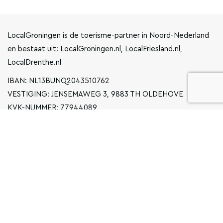
LocalGroningen is de toerisme-partner in Noord-Nederland
en bestaat uit: LocalGroningen.nl, LocalFriesland.nl,
LocalDrenthe.nl
IBAN: NL13BUNQ2043510762
VESTIGING: JENSEMAWEG 3, 9883 TH OLDEHOVE
KVK-NUMMER: 77944089
INFO@LOCALGRONINGEN.NL
NAVIGATIE
ZAKELIJK
PRIVACYVERKLARING
ALGEMENE VOORWAARDEN
FAQ