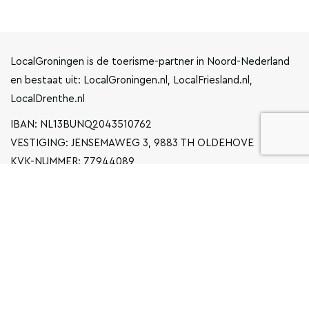
LocalGroningen is de toerisme-partner in Noord-Nederland
en bestaat uit: LocalGroningen.nl, LocalFriesland.nl,
LocalDrenthe.nl
IBAN: NL13BUNQ2043510762
VESTIGING: JENSEMAWEG 3, 9883 TH OLDEHOVE
KVK-NUMMER: 77944089
INFO@LOCALGRONINGEN.NL
NAVIGATIE
ZAKELIJK
PRIVACYVERKLARING
ALGEMENE VOORWAARDEN
FAQ