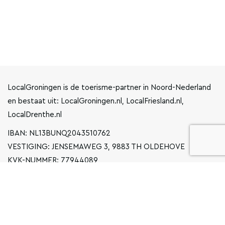
LocalGroningen is de toerisme-partner in Noord-Nederland
en bestaat uit: LocalGroningen.nl, LocalFriesland.nl,
LocalDrenthe.nl
IBAN: NL13BUNQ2043510762
VESTIGING: JENSEMAWEG 3, 9883 TH OLDEHOVE
KVK-NUMMER: 77944089
INFO@LOCALGRONINGEN.NL
NAVIGATIE
ZAKELIJK