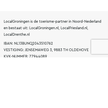
LocalGroningen is de toerisme-partner in Noord-Nederland
en bestaat uit: LocalGroningen.nl, LocalFriesland.nl,
LocalDrenthe.nl
IBAN: NL13BUNQ2043510762
VESTIGING: JENSEMAWEG 3, 9883 TH OLDEHOVE
KVK-NUMMER: 77944089
INFO@LOCALGRONINGEN.NL
NAVIGATIE
ZAKELIJK
PRIVACYVERKLARING
ALGEMENE VOORWAARDEN
FAQ