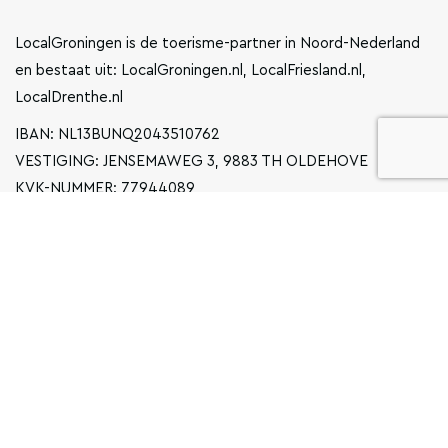
LocalGroningen is de toerisme-partner in Noord-Nederland
en bestaat uit: LocalGroningen.nl, LocalFriesland.nl,
LocalDrenthe.nl
IBAN: NL13BUNQ2043510762
VESTIGING: JENSEMAWEG 3, 9883 TH OLDEHOVE
KVK-NUMMER: 77944089
INFO@LOCALGRONINGEN.NL
NAVIGATIE
ZAKELIJK
PRIVACYVERKLARING
ALGEMENE VOORWAARDEN
FAQ