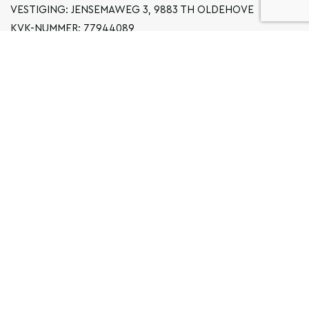
VESTIGING: JENSEMAWEG 3, 9883 TH OLDEHOVE
KVK-NUMMER: 77944089
INFO@LOCALGRONINGEN.NL
NAVIGATIE
ZAKELIJK
PRIVACYVERKLARING
ALGEMENE VOORWAARDEN
FAQ
COPYRIGHT © 2026 LOCAL GRONINGEN
SITEMAP