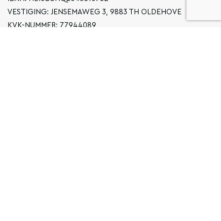
VESTIGING: JENSEMAWEG 3, 9883 TH OLDEHOVE
KVK-NUMMER: 77944089
INFO@LOCALGRONINGEN.NL
NAVIGATIE
ZAKELIJK
PRIVACYVERKLARING
ALGEMENE VOORWAARDEN
FAQ
COPYRIGHT © 2026 LOCAL GRONINGEN
SITEMAP