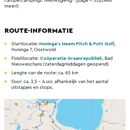
campercampings. Nieuwsgierig? [page = 53](Lees
meer!)
ROUTE-INFORMATIE
Startlocatie:
Huninga's Heem Pitch & Putt Golf,
Huninga 7, Oostwold
Finishlocatie:
Coöperatie Graanrepubliek
, Bad
Nieuweschans (zaterdagmiddagen geopend)
Lengte van de route: ca. 65 km
Duur: ca. 3,5 - 4 uur, afhankelijk van het aantal
uitstapjes en stops.