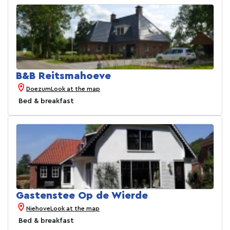
B&B Reitsmahoeve
Doezum
Look at the map
Bed & breakfast
Gastenstee Op de Wierde
Niehove
Look at the map
Bed & breakfast