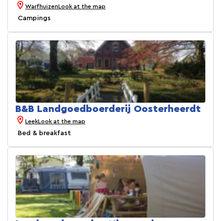
Warfhuizen
Look at the map
Campings
B&B Landgoedboerderij Oosterheerdt
Leek
Look at the map
Bed & breakfast