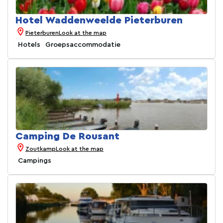
Hotel Waddenweelde Pieterburen
Pieterburen
Look at the map
Hotels
Groepsaccommodatie
Camping De Rousant
Zoutkamp
Look at the map
Campings