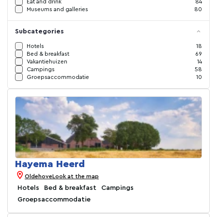
Eat and drink
84
Museums and galleries
80
Subcategories
Hotels
18
Bed & breakfast
69
Vakantiehuizen
14
Campings
58
Groepsaccommodatie
10
Hayema Heerd
Oldehove
Look at the map
Hotels
Bed & breakfast
Campings
Groepsaccommodatie