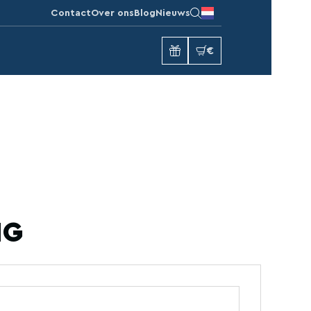
Contact
Over ons
Blog
Nieuws
€
NG