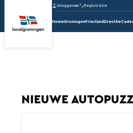
Inloggen
or
Registratie
Home
Groningen
Friesland
Drenthe
Cade
NIEUWE AUTOPUZZ