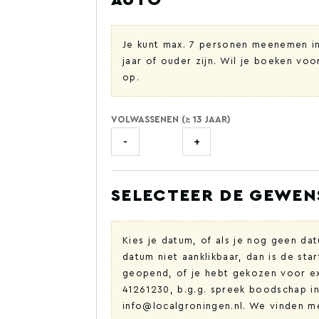
AUTO
Je kunt max. 7 personen meenemen in
jaar of ouder zijn. Wil je boeken v
op.
VOLWASSENEN (≥ 13 JAAR)
-
+
SELECTEER DE GEWE
Kies je datum, of als je nog geen da
datum niet aanklikbaar, dan is de sta
geopend, of je hebt gekozen voor ext
41261230, b.g.g. spreek boodschap in
info@localgroningen.nl. We vinden m