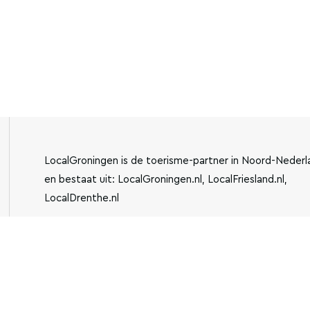
LocalGroningen is de toerisme-partner in Noord-Nederl
en bestaat uit: LocalGroningen.nl, LocalFriesland.nl,
LocalDrenthe.nl
IBAN:
KVK-NUMMER: 779440
NL13BUNQ2043510762
INFO@LOCALGRONING
VESTIGING: JENSEMAWEG
3, 9883 TH OLDEHOVE