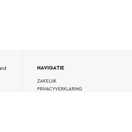
NAVIGATIE
and
ZAKELIJK
PRIVACYVERKLARING
ALGEMENE VOORWAARDEN
89
FAQ
EN.NL