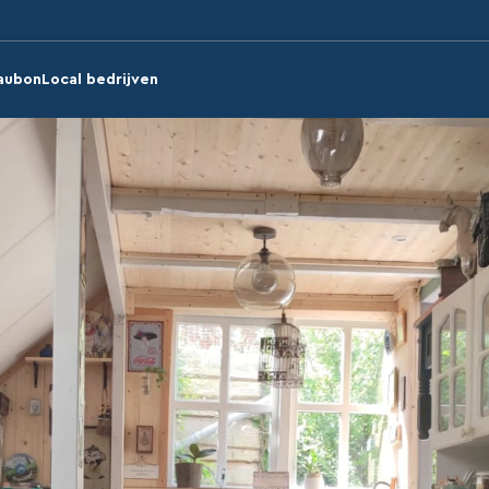
aubon
Local bedrijven