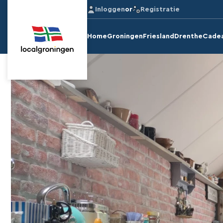
Inloggen
or
Registratie
Home
Groningen
Friesland
Drenthe
Cade